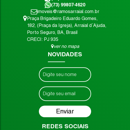
(73) 99807-4620
imoveis@ramosarraial.com.br
Praça Brigadeiro Eduardo Gomes
,
182
,
(Praça da Igreja)
,
Arraial d´Ajuda
,
Porto Seguro
,
BA
,
Brasil
CRECI: PJ 935
ver no mapa
NOVIDADES
REDES SOCIAIS