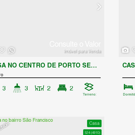
Consulte o Valor
Imóvel para Venda
CASA NO CENTRO DE PORTO SEGURO
ro
3
3
2
2
Terreno:
Dormitó
120
.90
m²
ório(s)
Banheiro(s)
Sala(s)
Suíte(s)
Casa
ENDA
524
(4910)