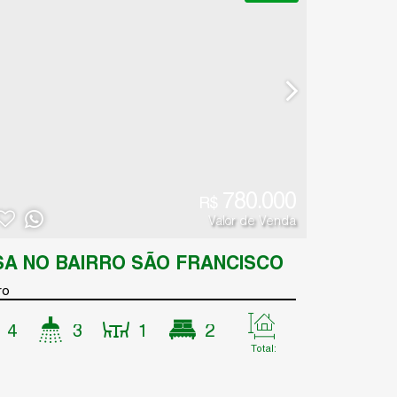
780.000
R$
Valor de Venda
SA NO BAIRRO SÃO FRANCISCO
ro
4
3
1
2
Total:
300
.00
m²
ório(s)
Banheiro(s)
Sala(s)
Suíte(s)