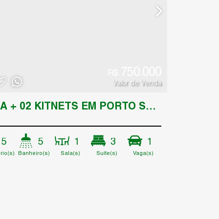
750.000
R$
Valor de Venda
CASA + 02 KITNETS EM PORTO SEGURO
5
5
1
3
1
rio(s)
Banheiro(s)
Sala(s)
Suíte(s)
Vaga(s)