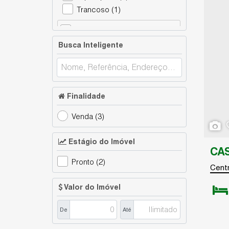
Trancoso (1)
Arraial D'Ajuda (Porto Seguro) (1)
Busca Inteligente
Corais do Arraial (1)
Finalidade
Venda (3)
Estágio do Imóvel
CA
Pronto (2)
Cent
Valor do Imóvel
Dormit
De
Até