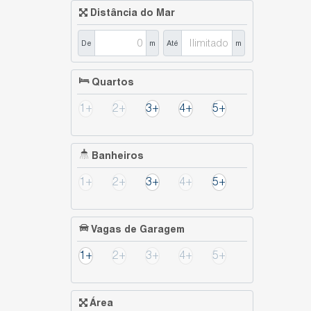
Distância do Mar
De
m
Até
m
Quartos
1+
2+
3+
4+
5+
Banheiros
1+
2+
3+
4+
5+
Vagas de Garagem
1+
2+
3+
4+
5+
Área