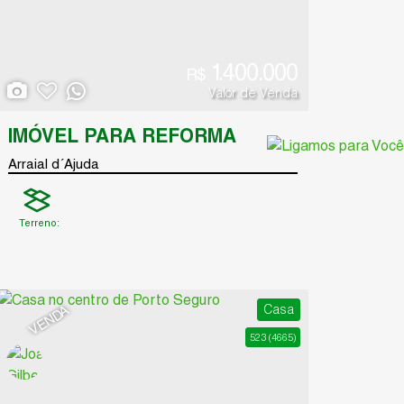
1.400.000
R$
Valor de Venda
IMÓVEL PARA REFORMA
Arraial d´Ajuda
Terreno:
561
.00
m²
Casa
VENDA
523
(4665)