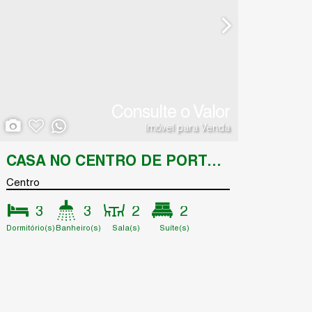
Consulte o Valor
Imóvel para Venda
CASA NO CENTRO DE PORTO SEGURO
Centro
3
3
2
2
Dormitório(s)
Banheiro(s)
Sala(s)
Suíte(s)
Terreno:
120
.90
m²