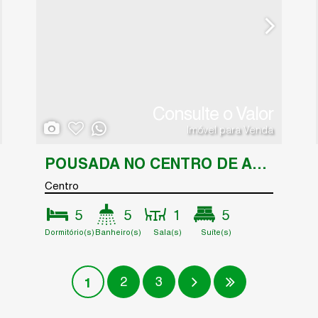
Consulte o Valor
Imóvel para Venda
POUSADA NO CENTRO DE ARRAIAL D'AJUDA
Centro
5
5
1
5
Dormitório(s)
Banheiro(s)
Sala(s)
Suíte(s)
Total:
437
.50
m²
2
3
1