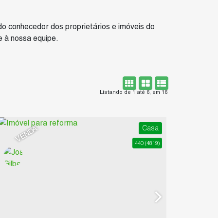
do conhecedor dos proprietários e imóveis do
e à nossa equipe.
Listando de 1 até 6, em 16
Casa
VENDA
440
(4819)