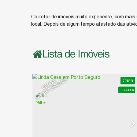
Corretor de imóveis muito experiente, com mais
local. Depois de algum tempo afastado das ativid
Lista de Imóveis
E
Casa
V
E
N
D
A
O
P
O
R
T
U
N
I
D
A
D
12
(4490)