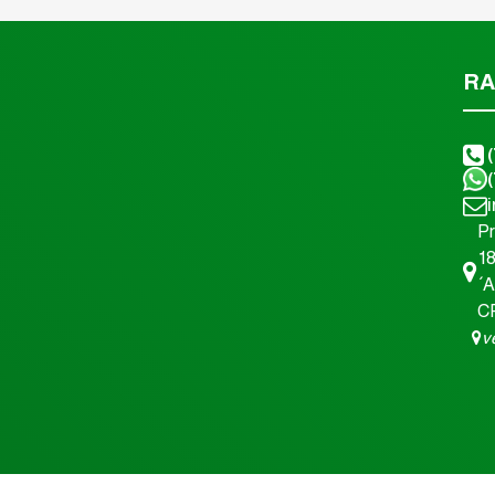
RA
P
1
´A
C
v