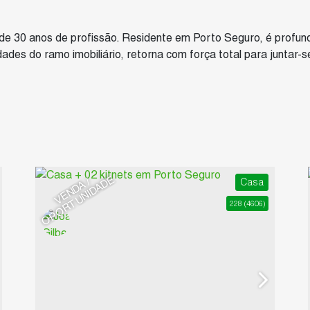
 de 30 anos de profissão. Residente em Porto Seguro, é profun
ades do ramo imobiliário, retorna com força total para juntar-s
E
V
E
N
D
A
/
O
P
O
R
T
U
N
I
D
A
D
Casa
228
(4606)