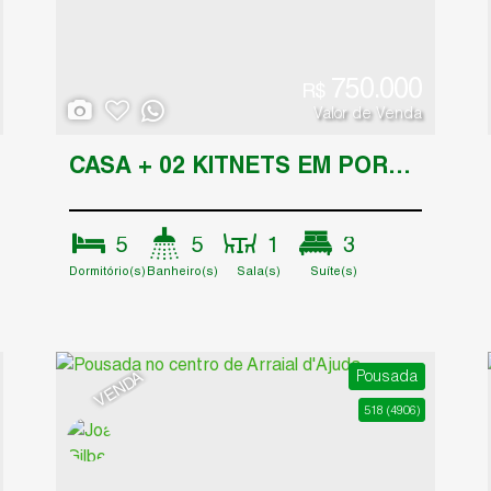
750.000
R$
Valor de Venda
CASA + 02 KITNETS EM PORTO SEGURO
5
5
1
3
Dormitório(s)
Banheiro(s)
Sala(s)
Suíte(s)
1
Vaga(s)
Pousada
VENDA
518
(4906)