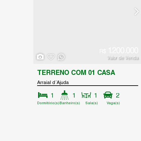
1.200.000
R$
Valor de Venda
TERRENO COM 01 CASA
Arraial d´Ajuda
1
1
1
2
Dormitório(s)
Banheiro(s)
Sala(s)
Vaga(s)
Terreno:
952
.08
m²