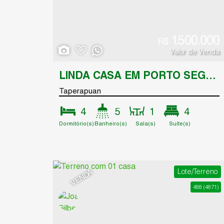
1.500.000
R$
Valor de Venda
LINDA CASA EM PORTO SEGURO
Taperapuan
4
5
1
4
Dormitório(s)
Banheiro(s)
Sala(s)
Suíte(s)
4
Vaga(s)
Lote/Terreno
VENDA
488
(4871)