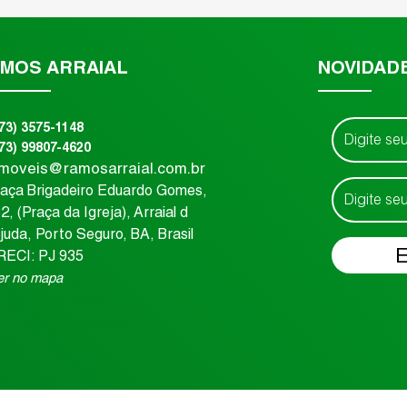
MOS ARRAIAL
NOVIDAD
(73) 3575-1148
(73) 99807-4620
imoveis@ramosarraial.com.br
raça Brigadeiro Eduardo Gomes
,
82
,
(Praça da Igreja)
,
Arraial d
juda
,
Porto Seguro
,
BA
,
Brasil
RECI: PJ 935
er no mapa