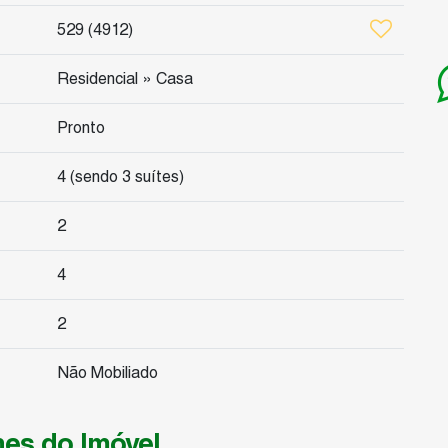
529
(4912)
Residencial
»
Casa
Pronto
4 (sendo 3 suítes)
2
4
2
Não Mobiliado
hes do Imóvel