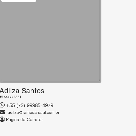
Adilza Santos
CRECI
6631
+55 (73) 99985-4979
adilza@ramosarraial.com.br
Página do Corretor