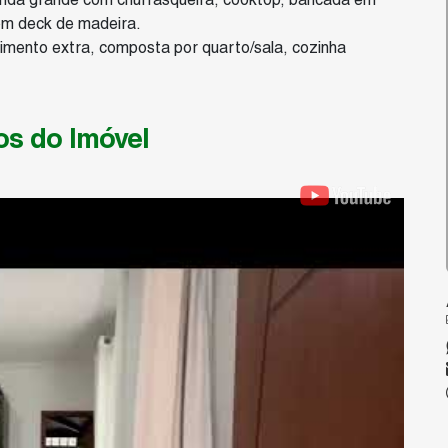
com deck de madeira.
imento extra, composta por quarto/sala, cozinha
deria.
rdim com paisagismo nativo exuberante (com coqueiros e
veículos.
os do Imóvel
m, área de deposito, canil.
 mar no melhor destino da Bahia. Viva a experiência de
o! Estuda-se apartamento em Porto Seguro como parte