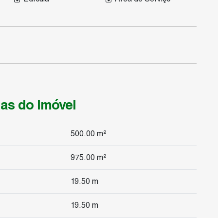
as do Imóvel
500
.00
m²
975
.00
m²
19
.50
m
19
.50
m