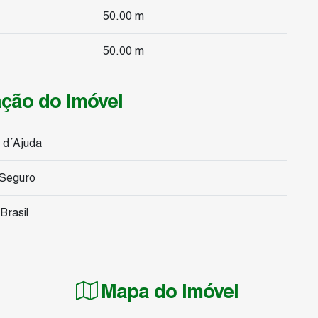
50
.00
m
50
.00
m
ação do Imóvel
l d´Ajuda
 Seguro
Brasil
Mapa do Imóvel