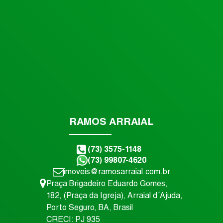
525
.00
m²
15
.00
m
15
.00
m
35
.00
m
O
V
E
N
D
A
L
A
N
Ç
A
M
E
N
T
A
RAMOS ARRAIAL
(73) 3575-1148
(73) 99807-4620
imoveis@ramosarraial.com.br
R$
Praça Brigadeiro Eduardo Gomes
,
Va
182
,
(Praça da Igreja)
,
Arraial d´Ajuda
,
Porto Seguro
,
BA
,
Brasil
CRECI: PJ 935