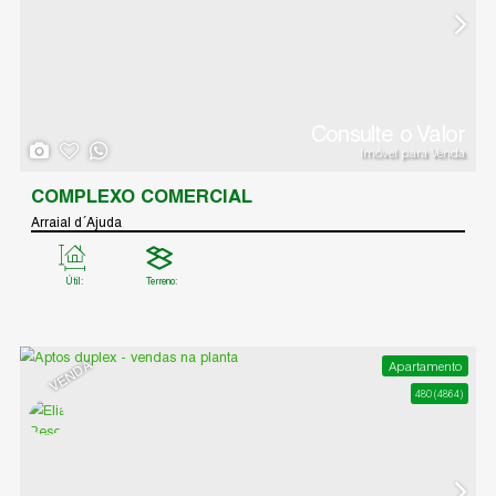
GLEBAS DE TERRAS ARBORIZADAS
Arraial d´Ajuda
Terreno:
612
.00
m²
VENDA