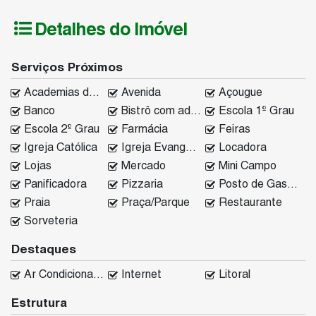
Detalhes do Imóvel
Serviços Próximos
Academias de ginástica
Avenida
Açougue
Banco
Bistrô com adega
Escola 1º Grau
Escola 2º Grau
Farmácia
Feiras
Igreja Católica
Igreja Evangélica
Locadora
Lojas
Mercado
Mini Campo
Panificadora
Pizzaria
Posto de Gasolina
Praia
Praça/Parque
Restaurante
Sorveteria
Destaques
Ar Condicionado
Internet
Litoral
Estrutura