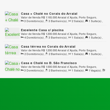
Casa + Chalé no Corais do Arraial
Valor de Venda
R$
1.165.000
Arraial d´Ajuda, Porto Seguro,
3
Dormitório(s)
,
3
Banheiro(s)
,
2
Sala(s)
,
1
Suíte(s)
,
Bahia, Brasil
1
Vaga(s)
,
Útil:
240
.00
m²
,
Terreno:
588
.75
m²
Excelente Casa c/ piscina
Valor de Venda
R$
1.200.000
Arraial d´Ajuda, Porto Seguro,
4
Dormitório(s)
,
3
Banheiro(s)
,
1
Sala(s)
,
1
Suíte(s)
,
Bahia, Brasil
2
Vaga(s)
,
Útil:
320
.00
m²
,
Terreno:
400
.77
m²
Casa térrea no Corais do Arraial
Valor de Venda
R$
1.200.000
Arraial d´Ajuda, Porto Seguro,
2
Dormitório(s)
,
2
Banheiro(s)
,
1
Sala(s)
,
1
Suíte(s)
,
Bahia, Brasil
2
Vaga(s)
,
Útil:
155
.25
m²
,
Terreno:
525
.00
m²
,
Fundos:
Casa e Chalé no B. São Francisco
15
.00
m
,
Frente:
15
.00
m
,
Lado Direito:
35
.00
m
,
Lado
Valor de Venda
R$
1.000.000
Arraial d´Ajuda, Porto Seguro,
Esquerdo:
35
.00
m
3
Dormitório(s)
,
2
Banheiro(s)
,
1
Sala(s)
,
1
Vaga(s)
,
Bahia, Brasil
Terreno:
300
.00
m²
,
Fundos:
10
.00
m
,
Frente:
10
.00
m
,
Lado
Direito:
30
.00
m
,
Lado Esquerdo:
30
.00
m