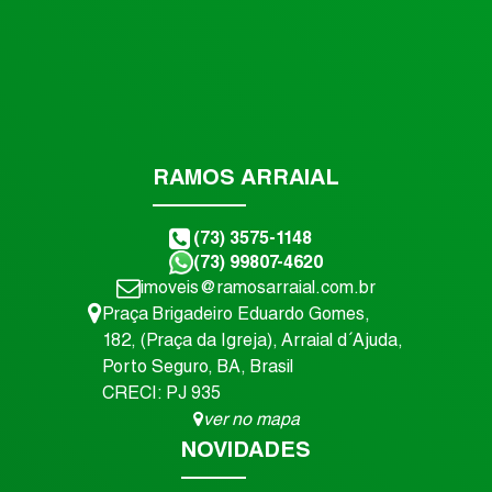
RAMOS ARRAIAL
(73) 3575-1148
(73) 99807-4620
imoveis@ramosarraial.com.br
Praça Brigadeiro Eduardo Gomes
,
182
,
(Praça da Igreja)
,
Arraial d´Ajuda
,
Porto Seguro
,
BA
,
Brasil
CRECI: PJ 935
ver no mapa
NOVIDADES