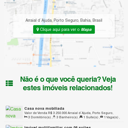
Arraial d´Ajuda
,
Porto Seguro
,
Bahia
,
Brasil
Clique aqui para ver o
Mapa
Não é o que você queria? Veja
estes imóveis relacionados!
Casa nova mobiliada
Valor de Venda
R$
3.250.000
Arraial d´Ajuda, Porto Seguro,
3
Dormitório(s)
,
3
Banheiro(s)
,
1
Suíte(s)
,
1
Vaga(s)
,
Bahia, Brasil
Útil:
225
.00
m²
,
Terreno:
532
.00
m²
Imóvel multifamiliar com 06 suítes