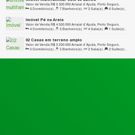
Valor de Venda
R$
3.500.000
Arraial d´Ajuda, Porto Seguro,
6
Dormitório(s)
,
7
Banheiro(s)
,
2
Sala(s)
,
6
Suíte(s)
,
Bahia, Brasil
3
Vaga(s)
,
Útil:
420
.00
m²
,
Terreno:
7000
.00
m²
Imóvel Pé na Areia
Valor de Venda
R$
4.500.000
Arraial d´Ajuda, Porto Seguro,
4
Dormitório(s)
,
5
Banheiro(s)
,
4
Sala(s)
,
1
Suíte(s)
,
Bahia, Brasil
3
Vaga(s)
,
Terreno:
1019
.77
m²
02 Casas em terreno amplo
Valor de Venda
R$
3.300.000
Arraial d´Ajuda, Porto Seguro,
5
Dormitório(s)
,
5
Banheiro(s)
,
2
Sala(s)
,
2
Suíte(s)
,
Bahia, Brasil
2
Vaga(s)
,
Útil:
244
.21
m²
,
Terreno:
948
.78
m²