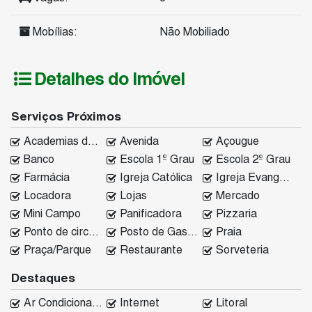
Mobílias:
Não Mobiliado
Detalhes do Imóvel
Serviços Próximos
Academias de ginástica
Avenida
Açougue
Banco
Escola 1º Grau
Escola 2º Grau
Farmácia
Igreja Católica
Igreja Evangélica
Locadora
Lojas
Mercado
Mini Campo
Panificadora
Pizzaria
Ponto de circular
Posto de Gasolina
Praia
Praça/Parque
Restaurante
Sorveteria
Destaques
Ar Condicionado
Internet
Litoral