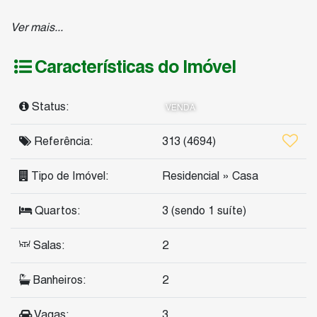
Depósito tem 01 quarto, sala, cozinha e varanda (usado
Ver mais...
como casa de caseiro).
Características do Imóvel
Área externa com piscina, jardim, poço artesiano.
Terreno é todo murado, com portão.
Status:
VENDA
Referência:
313
(4694)
Tipo de Imóvel:
Residencial
»
Casa
Quartos:
3 (sendo 1 suíte)
Salas:
2
Banheiros:
2
Vagas:
3