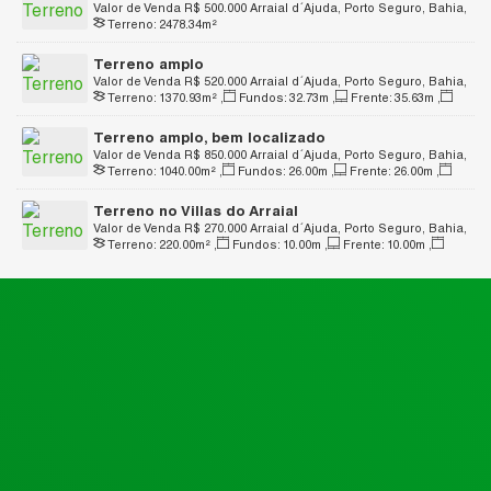
Valor de Venda
R$
500.000
Arraial d´Ajuda, Porto Seguro, Bahia,
Terreno:
2478
.34
m²
Brasil
Terreno amplo
Valor de Venda
R$
520.000
Arraial d´Ajuda, Porto Seguro, Bahia,
Terreno:
1370
.93
m²
,
Fundos:
32
.73
m
,
Frente:
35
.63
m
,
Brasil
Lado Direito:
36
.43
m
,
Lado Esquerdo:
42
.58
m
Terreno amplo, bem localizado
Valor de Venda
R$
850.000
Arraial d´Ajuda, Porto Seguro, Bahia,
Terreno:
1040
.00
m²
,
Fundos:
26
.00
m
,
Frente:
26
.00
m
,
Brasil
Lado Direito:
40
.00
m
,
Lado Esquerdo:
40
.00
m
Terreno no Villas do Arraial
Valor de Venda
R$
270.000
Arraial d´Ajuda, Porto Seguro, Bahia,
Terreno:
220
.00
m²
,
Fundos:
10
.00
m
,
Frente:
10
.00
m
,
Brasil
Lado Direito:
21
.50
m
,
Lado Esquerdo:
23
.00
m