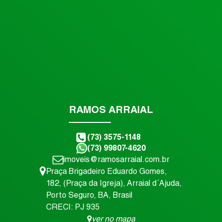
RAMOS ARRAIAL
(73) 3575-1148
(73) 99807-4620
imoveis@ramosarraial.com.br
Praça Brigadeiro Eduardo Gomes
,
182
,
(Praça da Igreja)
,
Arraial d´Ajuda
,
Porto Seguro
,
BA
,
Brasil
CRECI: PJ 935
ver no mapa